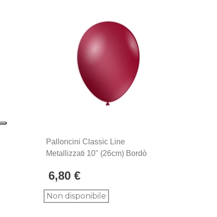
La linea di palloncini Classic Line sono gli storici
palloncini Rocca Fun Factory, prodotti in Italia dal
1902. Si distinguono per la qualità eccezionale e la
produzione Made in Italy, sinonimo di maestria
artigianale e attenzione ai dettagli.
Palloncini Classic Line
Metallizzati 10" (26cm) Bordò
Melograno 76, 100pz.
6,80 €
Non disponibile