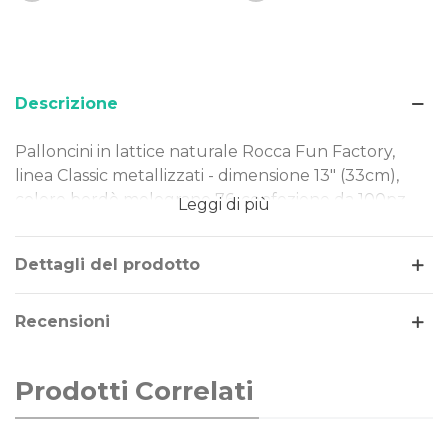
Descrizione
Palloncini in lattice naturale Rocca Fun Factory,
linea Classic metallizzati - dimensione 13" (33cm),
colore bordò melograno 76, confezione da 100pz.
Leggi di più
Dimensione: 13" (33cm)
Tipo Colore: metallizzati
Dettagli del prodotto
Colore: bordò melograno 76
Gonfiaggio: aria o elio
Recensioni
I nostri palloncini sono realizzati in lattice naturale,
rendendoli una scelta ideale per ogni evento.
Prodotti Correlati
Perfetti per decorazioni di piccole e grandi
dimensioni, offrono qualità e versatilità in ogni
occasione.