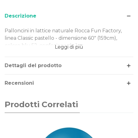
Descrizione
Palloncini in lattice naturale Rocca Fun Factory,
linea Classic pastello - dimensione 60" (159cm),
colore blu 52, confezione da 1pz.
Leggi di più
Dimensione: 60" (159cm)
Tipo Colore: pastello
Dettagli del prodotto
Colore: blu 52
Gonfiaggio: aria o elio
Recensioni
I nostri palloncini sono realizzati in lattice naturale,
rendendoli una scelta ideale per ogni evento.
Prodotti Correlati
Perfetti per decorazioni di piccole e grandi
dimensioni, offrono qualità e versatilità in ogni
occasione.
La linea di palloncini Classic Line sono gli storici