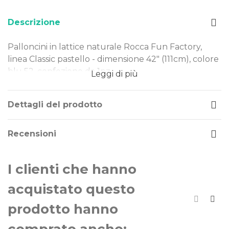
Descrizione
Palloncini in lattice naturale Rocca Fun Factory,
linea Classic pastello - dimensione 42" (111cm), colore
blu 52, confezione da 1pz.
Leggi di più
Dimensione: 42" (111cm)
Tipo Colore: pastello
Dettagli del prodotto
Colore: blu 52
Gonfiaggio: aria o elio
Recensioni
I nostri palloncini sono realizzati in lattice naturale,
rendendoli una scelta ideale per ogni evento.
I clienti che hanno
Perfetti per decorazioni di piccole e grandi
dimensioni, offrono qualità e versatilità in ogni
acquistato questo
occasione.
prodotto hanno
La linea di palloncini Classic Line sono gli storici