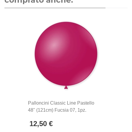
comprato anche:
palloncini Rocca Fun Factory, prodotti in Italia dal
1902. Si distinguono per la qualità eccezionale e la
produzione Made in Italy, sinonimo di maestria
artigianale e attenzione ai dettagli.
Palloncini Classic Line Pastello
48" (121cm) Fucsia 07, 1pz.
12,50 €