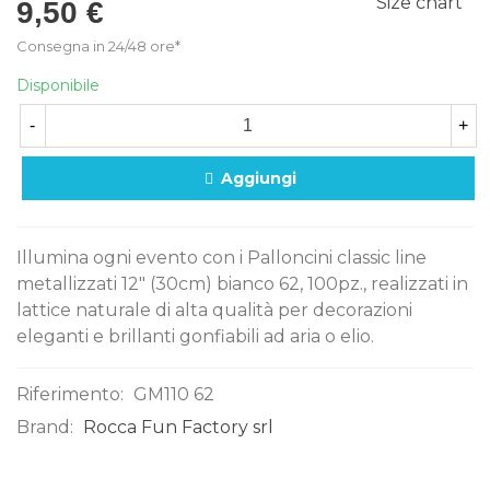
Size chart
9,50 €
Consegna in 24/48 ore*
Disponibile
-
+
Aggiungi
Illumina ogni evento con i Palloncini classic line
metallizzati 12" (30cm) bianco 62, 100pz., realizzati in
lattice naturale di alta qualità per decorazioni
eleganti e brillanti gonfiabili ad aria o elio.
Riferimento:
GM110 62
Brand:
Rocca Fun Factory srl
0