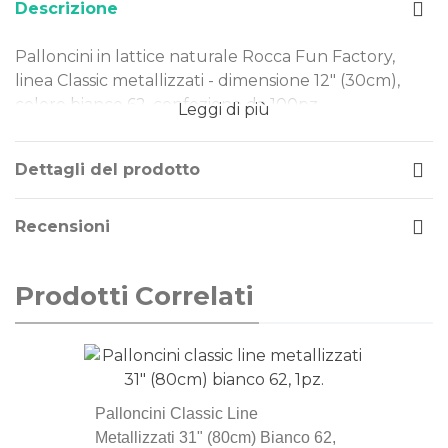
Descrizione
Palloncini in lattice naturale Rocca Fun Factory,
linea Classic metallizzati - dimensione 12" (30cm),
colore bianco 62, confezione da 100pz.
Leggi di più
Dimensione: 12" (30cm)
Tipo Colore: metallizzati
Dettagli del prodotto
Colore: bianco 62
Gonfiaggio: aria o elio
Recensioni
I nostri palloncini sono realizzati in lattice naturale,
rendendoli una scelta ideale per ogni evento.
Prodotti Correlati
Perfetti per decorazioni di piccole e grandi
dimensioni, offrono qualità e versatilità in ogni
occasione.
La linea di palloncini Classic Line sono gli storici
Palloncini Classic Line
palloncini Rocca Fun Factory, prodotti in Italia dal
Metallizzati 31" (80cm) Bianco 62,
1902. Si distinguono per la qualità eccezionale e la