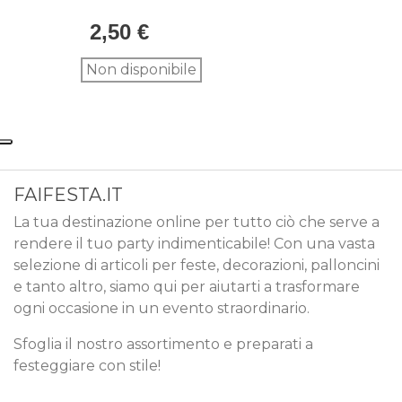
1pz.
produzione Made in Italy, sinonimo di maestria
2,50 €
artigianale e attenzione ai dettagli.
Non disponibile
FAIFESTA.IT
La tua destinazione online per tutto ciò che serve a
rendere il tuo party indimenticabile! Con una vasta
selezione di articoli per feste, decorazioni, palloncini
e tanto altro, siamo qui per aiutarti a trasformare
ogni occasione in un evento straordinario.
Sfoglia il nostro assortimento e preparati a
festeggiare con stile!