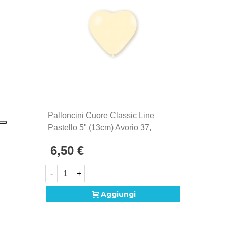
1902. Si distinguono per la qualità eccezionale e la
produzione Made in Italy, sinonimo di maestria
artigianale e attenzione ai dettagli.
Palloncini Cuore Classic Line
Pastello 5" (13cm) Avorio 37,
100pz.
6,50 €
-
+
Aggiungi