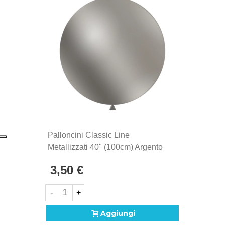
La linea di palloncini Classic Line sono gli storici
palloncini Rocca Fun Factory, prodotti in Italia dal
1902. Si distinguono per la qualità eccezionale e la
produzione Made in Italy, sinonimo di maestria
artigianale e attenzione ai dettagli.
Palloncini Classic Line
Metallizzati 40" (100cm) Argento
68, 10pz.
3,50 €
-
+
Aggiungi