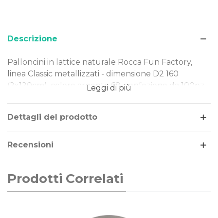
Descrizione
Palloncini in lattice naturale Rocca Fun Factory,
linea Classic metallizzati - dimensione D2 160
(2x120cm), colore argento 68, confezione da 100pz.
Leggi di più
Dimensione: D2 160 (2x120cm)
Tipo Colore: metallizzati
Dettagli del prodotto
Colore: argento 68
Gonfiaggio: aria
Recensioni
I nostri palloncini sono realizzati in lattice naturale,
rendendoli una scelta ideale per ogni evento.
Prodotti Correlati
Perfetti per decorazioni di piccole e grandi
dimensioni, offrono qualità e versatilità in ogni
occasione.