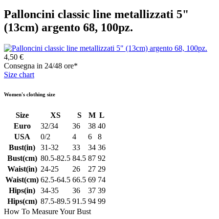
Palloncini classic line metallizzati 5"
(13cm) argento 68, 100pz.
4,50 €
Consegna in 24/48 ore*
Size chart
Women's clothing size
Size
XS
S
M
L
Euro
32/34
36
38
40
USA
0/2
4
6
8
Bust(in)
31-32
33
34
36
Bust(cm)
80.5-82.5
84.5
87
92
Waist(in)
24-25
26
27
29
Waist(cm)
62.5-64.5
66.5
69
74
Hips(in)
34-35
36
37
39
Hips(cm)
87.5-89.5
91.5
94
99
How To Measure Your Bust