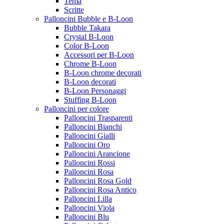
Tema
Scritte
Palloncini Bubble e B-Loon
Bubble Takara
Crystal B-Loon
Color B-Loon
Accessori per B-Loon
Chrome B-Loon
B-Loon chrome decorati
B-Loon decorati
B-Loon Personaggi
Stuffing B-Loon
Palloncini per colore
Palloncini Trasparenti
Palloncini Bianchi
Palloncini Gialli
Palloncini Oro
Palloncini Arancione
Palloncini Rossi
Palloncini Rosa
Palloncini Rosa Gold
Palloncini Rosa Antico
Palloncini Lilla
Palloncini Viola
Palloncini Blu