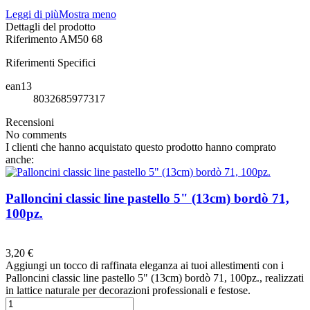
Leggi di più
Mostra meno
Dettagli del prodotto
Riferimento
AM50 68
Riferimenti Specifici
ean13
8032685977317
Recensioni
No comments
I clienti che hanno acquistato questo prodotto hanno comprato
anche:
Palloncini classic line pastello 5" (13cm) bordò 71,
100pz.
Preferiti
3,20 €
Aggiungi un tocco di raffinata eleganza ai tuoi allestimenti con i
Palloncini classic line pastello 5" (13cm) bordò 71, 100pz., realizzati
in lattice naturale per decorazioni professionali e festose.