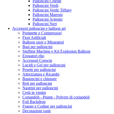
Palloncini Celeste
Palloncini Verdi
Palloncini Verde Tiffany
Palloncini Marroni
Palloncini Argento
Palloncini Neri
Accessori palloncini e balloon art
Pompette e Compressori
Fiori Artificiali
Balloon sizer e Misuratori
Basi per palloncini
Stuffing Machine e Kit Explosion Balloon
Erogatori elio
Accessori Conwin
Lucidi e Gel per palloncini
Pesetti per palloncini
Attrezzatura e Ricambi
Bastoncini e chiusure
Reti per palloncini
Nastrini per palloncini
Cesti in vimini
Coriandoli - Piume - Polvere di coriandoli
Foil Backdrop
Frange e Codine per palloncini
Decorazioni varie