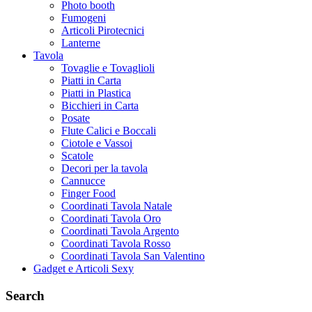
Photo booth
Fumogeni
Articoli Pirotecnici
Lanterne
Tavola
Tovaglie e Tovaglioli
Piatti in Carta
Piatti in Plastica
Bicchieri in Carta
Posate
Flute Calici e Boccali
Ciotole e Vassoi
Scatole
Decori per la tavola
Cannucce
Finger Food
Coordinati Tavola Natale
Coordinati Tavola Oro
Coordinati Tavola Argento
Coordinati Tavola Rosso
Coordinati Tavola San Valentino
Gadget e Articoli Sexy
Search