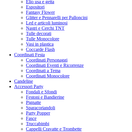
Elio usa e getta
Espositori
Fantasy Flower
Glitter e Pennarelli per Palloncini
Led e articoli luminosi
Nastri e Cerchi TNT
Tulle decorati
Tulle Monocolore
Vasi in plastica
Coccarde Flash
Coordinati Festa
Coordinati Personaggi
Coordinati Eventi e Ricorrenze
Coordinati a Tema
Coordinati Monocolore
Candeline
Accessori Party
Fondali e Sfondi
Festoni e Bandierine
Pignatte
Sparacoriandoli
Party Popper
Fasce
Truccabimbi
Cappelli Cravatte e Trombette