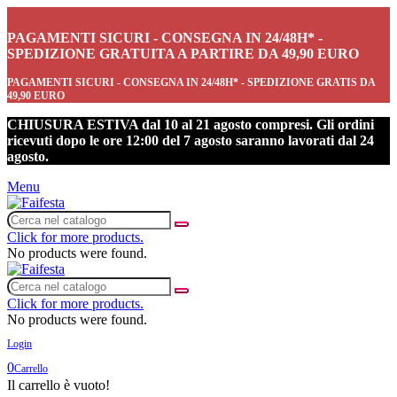
PAGAMENTI SICURI - CONSEGNA IN 24/48H* -
SPEDIZIONE GRATUITA A PARTIRE DA 49,90 EURO
PAGAMENTI SICURI - CONSEGNA IN 24/48H* - SPEDIZIONE GRATIS DA
49,90 EURO
CHIUSURA ESTIVA dal 10 al 21 agosto compresi. Gli ordini
ricevuti dopo le ore 12:00 del 7 agosto saranno lavorati dal 24
agosto.
Menu
Click for more products.
No products were found.
Click for more products.
No products were found.
Login
0
Carrello
Il carrello è vuoto!