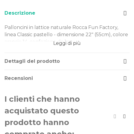
Descrizione
Palloncini in lattice naturale Rocca Fun Factory,
linea Classic pastello - dimensione 22" (55cm), colore
arancio 14, confezione da 1pz.
Leggi di più
Dimensione: 22" (55cm)
Tipo Colore: pastello
Dettagli del prodotto
Colore: arancio 14
Gonfiaggio: aria o elio
Recensioni
I nostri palloncini sono realizzati in lattice naturale,
rendendoli una scelta ideale per ogni evento.
I clienti che hanno
Perfetti per decorazioni di piccole e grandi
dimensioni, offrono qualità e versatilità in ogni
acquistato questo
occasione.
prodotto hanno
La linea di palloncini Classic Line sono gli storici