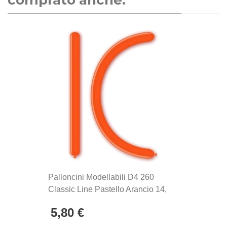
comprato anche:
palloncini Rocca Fun Factory, prodotti in Italia dal
1902. Si distinguono per la qualità eccezionale e la
produzione Made in Italy, sinonimo di maestria
artigianale e attenzione ai dettagli.
Palloncini Modellabili D4 260
Classic Line Pastello Arancio 14,
100pz.
5,80 €