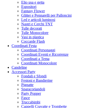
Elio usa e getta
Espositori
Fantasy Flower
Glitter e Pennarelli per Palloncini
Led e articoli luminosi
Nastri e Cerchi TNT
Tulle decorati
Tulle Monocolore
Vasi in plastica
Coccarde Flash
Coordinati Festa
Coordinati Personaggi
Coordinati Eventi e Ricorrenze
Coordinati a Tema
Coordinati Monocolore
Candeline
Accessori Party
Fondali e Sfondi
Festoni e Bandierine
Pignatte
Sparacoriandoli
Party Popper
Fasce
Truccabimbi
Cappelli Cravatte e Trombette