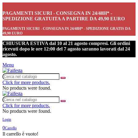
PAGAMENTI SICURI - CONSEGNA IN 24/48H* -
SPEDIZIONE GRATUITA A PARTIRE DA 49,90 EURO
PAGAMENTI SICURI - CONSEGNA IN 24/48H* - SPEDIZIONE GRATIS DA
49,90 EURO
CHIUSURA ESTIVA dal 10 al 21 agosto compresi. Gli ordini
ricevuti dopo le ore 12:00 del 7 agosto saranno lavorati dal 24
agosto.
Menu
Click for more products.
No products were found.
Click for more products.
No products were found.
Login
0
Carrello
Il carrello è vuoto!