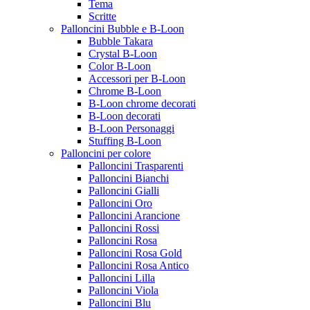
Tema
Scritte
Palloncini Bubble e B-Loon
Bubble Takara
Crystal B-Loon
Color B-Loon
Accessori per B-Loon
Chrome B-Loon
B-Loon chrome decorati
B-Loon decorati
B-Loon Personaggi
Stuffing B-Loon
Palloncini per colore
Palloncini Trasparenti
Palloncini Bianchi
Palloncini Gialli
Palloncini Oro
Palloncini Arancione
Palloncini Rossi
Palloncini Rosa
Palloncini Rosa Gold
Palloncini Rosa Antico
Palloncini Lilla
Palloncini Viola
Palloncini Blu