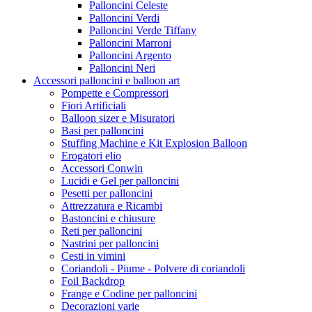
Palloncini Celeste
Palloncini Verdi
Palloncini Verde Tiffany
Palloncini Marroni
Palloncini Argento
Palloncini Neri
Accessori palloncini e balloon art
Pompette e Compressori
Fiori Artificiali
Balloon sizer e Misuratori
Basi per palloncini
Stuffing Machine e Kit Explosion Balloon
Erogatori elio
Accessori Conwin
Lucidi e Gel per palloncini
Pesetti per palloncini
Attrezzatura e Ricambi
Bastoncini e chiusure
Reti per palloncini
Nastrini per palloncini
Cesti in vimini
Coriandoli - Piume - Polvere di coriandoli
Foil Backdrop
Frange e Codine per palloncini
Decorazioni varie