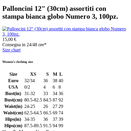
Palloncini 12" (30cm) assortiti con
stampa bianca globo Numero 3, 100pz.
15,00 €
Consegna in 24/48 ore*
Size chart
Women's clothing size
Size
XS
S
M
L
Euro
32/34
36
38
40
USA
0/2
4
6
8
Bust(in)
31-32
33
34
36
Bust(cm)
80.5-82.5
84.5
87
92
Waist(in)
24-25
26
27
29
Waist(cm)
62.5-64.5
66.5
69
74
Hips(in)
34-35
36
37
39
Hips(cm)
87.5-89.5
91.5
94
99