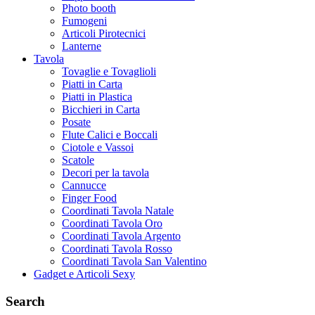
Photo booth
Fumogeni
Articoli Pirotecnici
Lanterne
Tavola
Tovaglie e Tovaglioli
Piatti in Carta
Piatti in Plastica
Bicchieri in Carta
Posate
Flute Calici e Boccali
Ciotole e Vassoi
Scatole
Decori per la tavola
Cannucce
Finger Food
Coordinati Tavola Natale
Coordinati Tavola Oro
Coordinati Tavola Argento
Coordinati Tavola Rosso
Coordinati Tavola San Valentino
Gadget e Articoli Sexy
Search