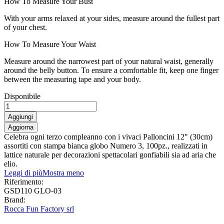
How To Measure Your Bust
With your arms relaxed at your sides, measure around the fullest part
of your chest.
How To Measure Your Waist
Measure around the narrowest part of your natural waist, generally
around the belly button. To ensure a comfortable fit, keep one finger
between the measuring tape and your body.
Disponibile
Aggiungi
Celebra ogni terzo compleanno con i vivaci Palloncini 12" (30cm)
assortiti con stampa bianca globo Numero 3, 100pz., realizzati in
lattice naturale per decorazioni spettacolari gonfiabili sia ad aria che
elio.
Leggi di più
Mostra meno
Riferimento:
GSD110 GLO-03
Brand:
Rocca Fun Factory srl
0