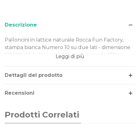
Descrizione
Palloncini in lattice naturale Rocca Fun Factory,
stampa bianca Numero 10 su due lati - dimensione
12" (30cm), colore assortiti, confezione da 100pz.
Leggi di più
Dimensione: 12" (30cm)
Tipo Stampa: bianca Numero 10 su due lati
Dettagli del prodotto
Colore palloncini: assortiti
Gonfiaggio: aria o elio
Recensioni
Prodotti Correlati