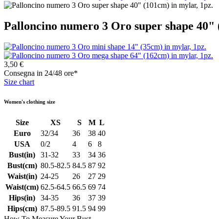
Palloncino numero 3 Oro super shape 40" 
3,50 €
Consegna in 24/48 ore*
Size chart
Women's clothing size
Size
XS
S
M
L
Euro
32/34
36
38
40
USA
0/2
4
6
8
Bust(in)
31-32
33
34
36
Bust(cm)
80.5-82.5
84.5
87
92
Waist(in)
24-25
26
27
29
Waist(cm)
62.5-64.5
66.5
69
74
Hips(in)
34-35
36
37
39
Hips(cm)
87.5-89.5
91.5
94
99
How To Measure Your Bust