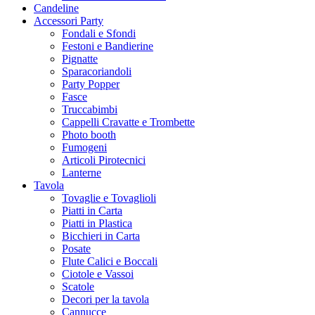
Candeline
Accessori Party
Fondali e Sfondi
Festoni e Bandierine
Pignatte
Sparacoriandoli
Party Popper
Fasce
Truccabimbi
Cappelli Cravatte e Trombette
Photo booth
Fumogeni
Articoli Pirotecnici
Lanterne
Tavola
Tovaglie e Tovaglioli
Piatti in Carta
Piatti in Plastica
Bicchieri in Carta
Posate
Flute Calici e Boccali
Ciotole e Vassoi
Scatole
Decori per la tavola
Cannucce