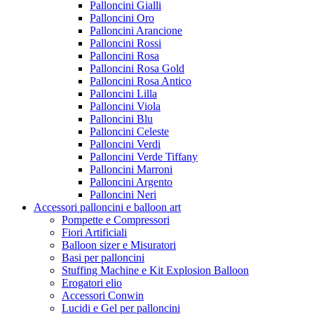
Palloncini Gialli
Palloncini Oro
Palloncini Arancione
Palloncini Rossi
Palloncini Rosa
Palloncini Rosa Gold
Palloncini Rosa Antico
Palloncini Lilla
Palloncini Viola
Palloncini Blu
Palloncini Celeste
Palloncini Verdi
Palloncini Verde Tiffany
Palloncini Marroni
Palloncini Argento
Palloncini Neri
Accessori palloncini e balloon art
Pompette e Compressori
Fiori Artificiali
Balloon sizer e Misuratori
Basi per palloncini
Stuffing Machine e Kit Explosion Balloon
Erogatori elio
Accessori Conwin
Lucidi e Gel per palloncini