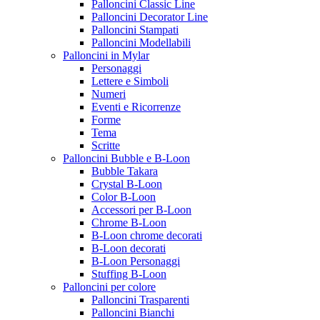
Palloncini Classic Line
Palloncini Decorator Line
Palloncini Stampati
Palloncini Modellabili
Palloncini in Mylar
Personaggi
Lettere e Simboli
Numeri
Eventi e Ricorrenze
Forme
Tema
Scritte
Palloncini Bubble e B-Loon
Bubble Takara
Crystal B-Loon
Color B-Loon
Accessori per B-Loon
Chrome B-Loon
B-Loon chrome decorati
B-Loon decorati
B-Loon Personaggi
Stuffing B-Loon
Palloncini per colore
Palloncini Trasparenti
Palloncini Bianchi