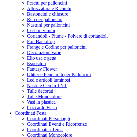
Pesetti per palloncini
Attrezzatura e Ricambi
Bastoncini e chiusure
Reti per palloncini
Nastrini per palloncini
Cesti in vimini
Coriandoli - Piume - Polvere di coriandoli
Foil Backdrop
Frange e Codine per palloncini
Decorazioni varie
Elio usa e getta
Espositori
Fantasy Flower
Glitter e Pennarelli per Palloncini
Led e articoli luminosi
Nastri e Cerchi TNT
Tulle decorati
Tulle Monocolore
Vasi in plastica
Coccarde Flash
Coordinati Festa
Coordinati Personaggi
Coordinati Eventi e Ricorrenze
Coordinati a Tema
Coordinati Monocolore