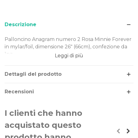
Descrizione
Palloncino Anagram numero 2 Rosa Minnie Forever
in mylar/foil, dimensione 26" (66cm), confezione da
1pz.
Leggi di più
Dimensione: 17x26" (43x66cm)
Materiale: mylar-foil
Dettagli del prodotto
Tema: Minnie- Compleanno
Gonfiaggio: aria o elio
Recensioni
Il palloncino numero 2 Rosa Minnie Forever è
realizzato in Mylar-Foil, un materiale resistente e
I clienti che hanno
duraturo nel tempo. Costruito secondo rigorosi
standard qualitativi, può essere gonfiato ad aria o
acquistato questo
elio.
prodotto hanno