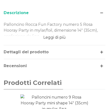
Descrizione
Palloncino Rocca Fun Factory numero 5 Rosa
Hooray Party in mylar/foil, dimensione 14" (35cm),
confezione da 5pz.
Leggi di più
Dimensione: 14" (35cm)
Materiale: mylar-foil
Dettagli del prodotto
Tema: numeri
Gonfiaggio: aria o elio
Recensioni
Il palloncino numero 5 Rosa Hooray Party è
realizzato in Mylar-Foil, un materiale resistente e
Prodotti Correlati
duraturo nel tempo. Costruito secondo rigorosi
standard qualitativi, può essere gonfiato ad aria o
elio. Il palloncino non è dotato di valvola
autobloccante, si raccomanda quindi di utilizzare
per la chiusura una saldatrice specifica per