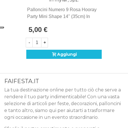
palloncini. E consigliato il gonfiaggio con semplice
Palloncini Numero 9 Rosa Hooray
Aria.
Party Mini Shape 14" (35cm) In
Mylar, 5pz.
5,00 €
-
+
Aggiungi
FAIFESTA.IT
La tua destinazione online per tutto ciò che serve a
rendere il tuo party indimenticabile! Con una vasta
selezione di articoli per feste, decorazioni, palloncini
e tanto altro, siamo qui per aiutarti a trasformare
ogni occasione in un evento straordinario.