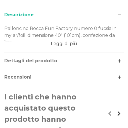
Descrizione
Palloncino Rocca Fun Factory numero 0 fucsia in
mylar/foil, dimensione 40" (101cm), confezione da
1pz.
Leggi di più
Dimensione: 40" (101cm)
Materiale: mylar-foil
Dettagli del prodotto
Tema: numeri
Gonfiaggio: aria o elio
Recensioni
Il palloncino numero 0 fucsia è realizzato in Mylar-
Foil, un materiale resistente e duraturo nel tempo.
I clienti che hanno
Costruito secondo rigorosi standard qualitativi, può
essere gonfiato ad aria o elio.
acquistato questo
prodotto hanno