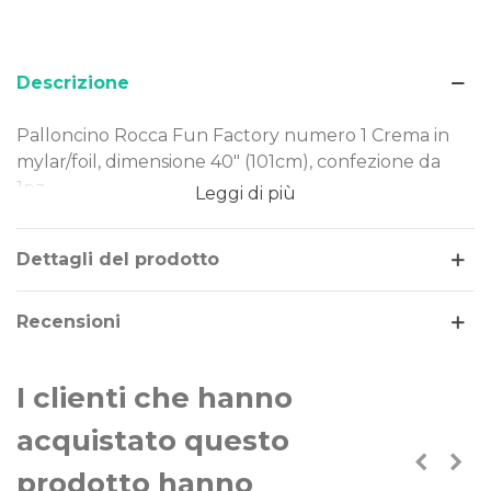
Descrizione
Palloncino Rocca Fun Factory numero 1 Crema in
mylar/foil, dimensione 40" (101cm), confezione da
1pz.
Leggi di più
Dimensione: 40" (101cm)
Materiale: mylar-foil
Dettagli del prodotto
Tema: numeri, uno
Gonfiaggio: aria o elio
Recensioni
Il palloncino numero 1 Crema è realizzato in Mylar-
Foil, un materiale resistente e duraturo nel tempo.
I clienti che hanno
Costruito secondo rigorosi standard qualitativi, può
essere gonfiato ad aria o elio.
acquistato questo
prodotto hanno