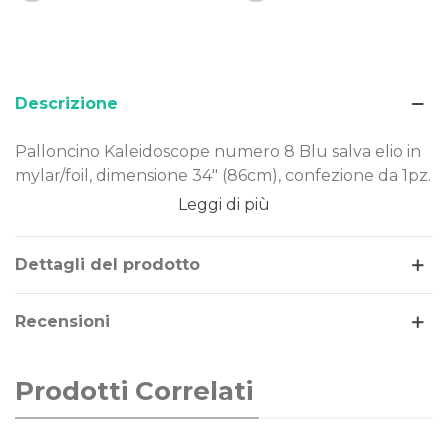
Descrizione
Palloncino Kaleidoscope numero 8 Blu salva elio in
mylar/foil, dimensione 34" (86cm), confezione da 1pz.
Leggi di più
Dimensione: 34" (86cm)
Materiale: mylar-foil
Tema: numeri
Dettagli del prodotto
Gonfiaggio: aria o elio
Recensioni
Il palloncino numero 8 Blu salva elio è realizzato in
Mylar-Foil, un materiale resistente e duraturo nel
tempo. Costruito secondo rigorosi standard
Prodotti Correlati
qualitativi, può essere gonfiato ad aria o elio.