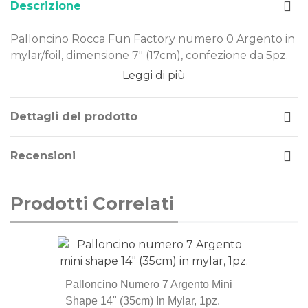
Descrizione
Palloncino Rocca Fun Factory numero 0 Argento in
mylar/foil, dimensione 7" (17cm), confezione da 5pz.
Leggi di più
Dimensione: 7" (17cm)
Materiale: mylar-foil
Tema: numeri
Dettagli del prodotto
Gonfiaggio: aria o elio
Recensioni
Il palloncino numero 0 Argento è realizzato in
Mylar-Foil, un materiale resistente e duraturo nel
tempo. Costruito secondo rigorosi standard
Prodotti Correlati
qualitativi, può essere gonfiato ad aria o elio. Il
palloncino non è dotato di valvola autobloccante, si
raccomanda quindi di utilizzare per la chiusura una
saldatrice specifica per palloncini. E consigliato il
gonfiaggio con semplice Aria.
Palloncino Numero 7 Argento Mini
Shape 14" (35cm) In Mylar, 1pz.