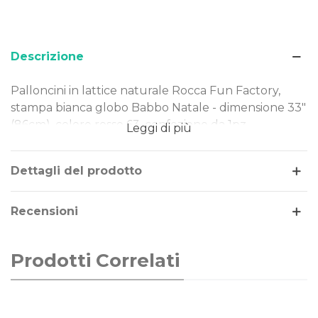
Descrizione
Palloncini in lattice naturale Rocca Fun Factory,
stampa bianca globo Babbo Natale - dimensione 33"
(86cm), colore rosso 63, confezione da 1pz.
Leggi di più
Dimensione: 33" (86cm)
Tipo Stampa: bianca globo Babbo Natale
Dettagli del prodotto
Colore palloncini: rosso 63
Gonfiaggio: aria o elio
Recensioni
Prodotti Correlati