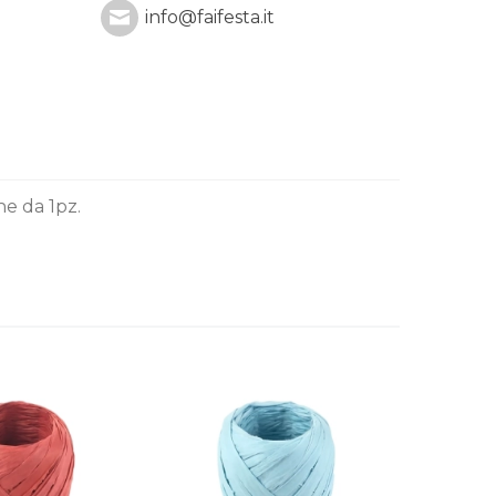
info@faifesta.it
ne da 1pz.