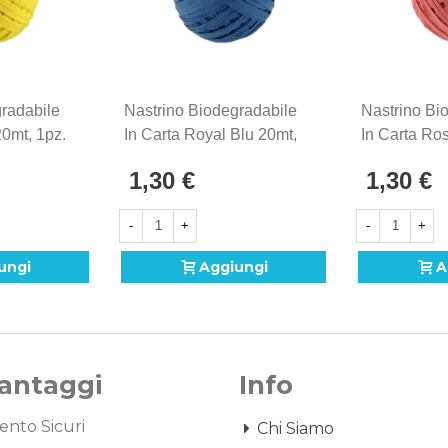
radabile
Nastrino Biodegradabile
Nastrino Bi
20mt, 1pz.
In Carta Royal Blu 20mt,
In Carta Ro
1pz.
1,30 €
1,30 €
-
+
-
+
ungi
Aggiungi
A
Vantaggi
Info
nto Sicuri
Chi Siamo