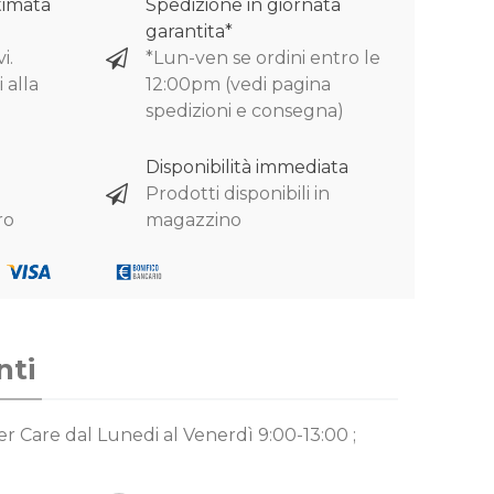
timata
Spedizione in giornata
garantita*
i.
*Lun-ven se ordini entro le
 alla
12:00pm (vedi pagina
spedizioni e consegna)
Disponibilità immediata
Prodotti disponibili in
ro
magazzino
nti
mer Care
dal Lunedi al Venerdì 9:00-13:00 ;