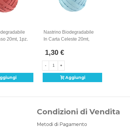
odegradabile
Nastrino Biodegradabile
Nastrino
sso 20mt, 1pz.
In Carta Celeste 20mt,
In Carta
1pz.
1,30 €
1,30 
-
+
-
ggiungi
Aggiungi
Condizioni di Vendita
Metodi di Pagamento