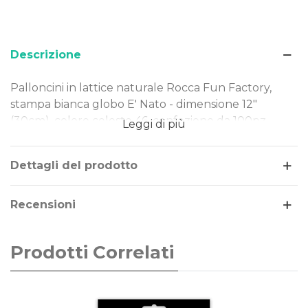
Descrizione
Palloncini in lattice naturale Rocca Fun Factory,
stampa bianca globo E' Nato - dimensione 12"
(30cm), colore celeste 46, confezione da 100pz.
Leggi di più
Dimensione: 12" (30cm)
Tipo Stampa: bianca globo E' Nato
Dettagli del prodotto
Colore palloncini: celeste 46
Gonfiaggio: aria o elio
Recensioni
Prodotti Correlati