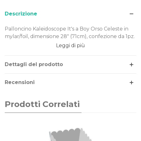
Descrizione
Palloncino Kaleidoscope It's a Boy Orso Celeste in
mylar/foil, dimensione 28" (71cm), confezione da 1pz.
Leggi di più
Dimensione: 28" (71cm)
Materiale: mylar-foil
Tema: nascita
Dettagli del prodotto
Gonfiaggio: aria o elio
Recensioni
Il palloncino It's a Boy Orso Celeste è realizzato in
Mylar-Foil, un materiale resistente e duraturo nel
tempo. Costruito secondo rigorosi standard
Prodotti Correlati
qualitativi, può essere gonfiato ad aria o elio.