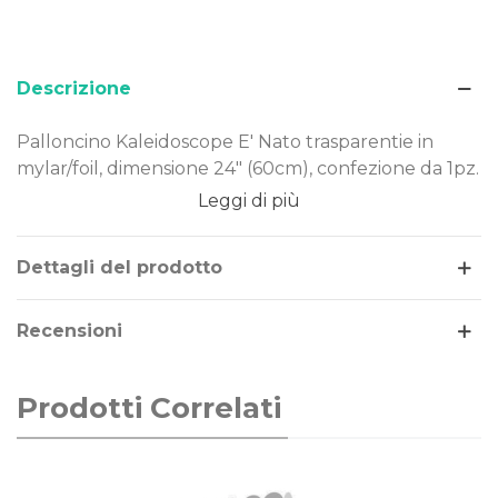
Descrizione
Palloncino Kaleidoscope E' Nato trasparentie in
mylar/foil, dimensione 24" (60cm), confezione da 1pz.
Leggi di più
Dimensione: 24" (60cm)
Materiale: mylar-foil
Tema: nascita
Dettagli del prodotto
Gonfiaggio: aria o elio
Recensioni
Il palloncino E' Nato trasparentie è realizzato in
Mylar-Foil, un materiale resistente e duraturo nel
tempo. Costruito secondo rigorosi standard
Prodotti Correlati
qualitativi, può essere gonfiato ad aria o elio.