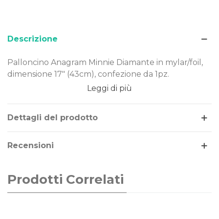
Descrizione
Palloncino Anagram Minnie Diamante in mylar/foil,
dimensione 17" (43cm), confezione da 1pz.
Leggi di più
Dimensione: 17x15" (44x38cm)
Materiale: mylar-foil
Tema: Minnie
Dettagli del prodotto
Gonfiaggio: aria o elio
Recensioni
Il palloncino Minnie Diamante è realizzato in Mylar-
Foil, un materiale resistente e duraturo nel tempo.
Costruito secondo rigorosi standard qualitativi, può
Prodotti Correlati
essere gonfiato ad aria o elio.