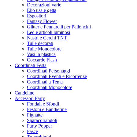
Decorazioni varie
Elio usa e getta
Espositori
Fantasy Flower
Glitter e Pennarelli per Palloncini
Led e articoli luminosi
Nastri e Cerchi TNT
Tulle decorati
Tulle Monocolore
Vasi in plastica
Coccarde Flash
Coordinati Festa
Coordinati Personaggi
Coordinati Eventi e Ricorrenze
Coordinati a Tema
Coordinati Monocolore
Candeline
Accessori Party
Fondali e Sfondi
Festoni e Bandierine
Pignatte
Sparacoriandoli
Party Popper
Fasce
Truccabimbi