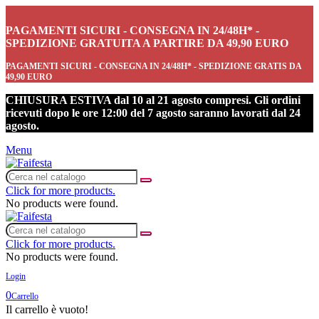
PAGAMENTI SICURI - CONSEGNA IN 24/48H* -
SPEDIZIONE GRATUITA A PARTIRE DA 49,90 EURO
PAGAMENTI SICURI - CONSEGNA IN 24/48H* - SPEDIZIONE GRATIS DA
49,90 EURO
CHIUSURA ESTIVA dal 10 al 21 agosto compresi. Gli ordini
ricevuti dopo le ore 12:00 del 7 agosto saranno lavorati dal 24
agosto.
Menu
Click for more products.
No products were found.
Click for more products.
No products were found.
Login
0
Carrello
Il carrello è vuoto!