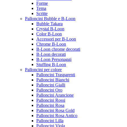
Forme
Tema
Scritte
Palloncini Bubble e B-Loon
Bubble Takara
Crystal B-Loon
Color B-Loon
Accessori per B-Loon
Chrome B-Loon
B-Loon chrome decorati
B-Loon decorati
B-Loon Personaggi
Stuffing B-Loon
Palloncini per colore
Palloncini Trasparenti
Palloncini Bianchi
Palloncini Gialli
Palloncini Oro
Palloncini Arancione
Palloncini Rossi
Palloncini Rosa
Palloncini Rosa Gold
Palloncini Rosa Antico
Palloncini Lilla
Palloncini Viola