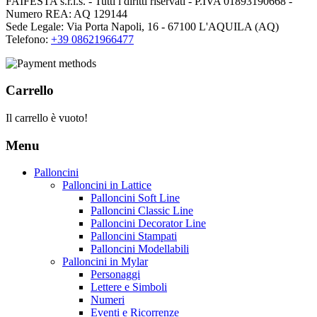
FAIFESTA s.r.l.s. - Tutti i diritti riservati - P.IVA 01893190668 -
Numero REA: AQ 129144
Sede Legale: Via Porta Napoli, 16 - 67100 L'AQUILA (AQ)
Telefono:
+39 08621966477
Carrello
Il carrello è vuoto!
Menu
Palloncini
Palloncini in Lattice
Palloncini Soft Line
Palloncini Classic Line
Palloncini Decorator Line
Palloncini Stampati
Palloncini Modellabili
Palloncini in Mylar
Personaggi
Lettere e Simboli
Numeri
Eventi e Ricorrenze