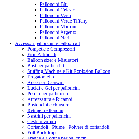
Palloncini Blu
Palloncini Celeste
Palloncini Verdi
Palloncini Verde Tiffany
Palloncini Marroni
Palloncini Argento
Palloncini Neri
Accessori palloncini e balloon art
Pompette e Compressori
Fiori Artificiali
Balloon sizer e Misuratori
Basi per palloncini
Stuffing Machine e Kit Explosion Balloon
Erogatori elio
Accessori Conwin
Lucidi e Gel per palloncini
Pesetti per palloncini
Attrezzatura e Ricambi
Bastoncini e chiusure
Reti per palloncini
Nastrini per palloncini
Cesti in vimini
Coriandoli - Piume - Polvere di coriandoli
Foil Backdrop
Frange e Codine per palloncini