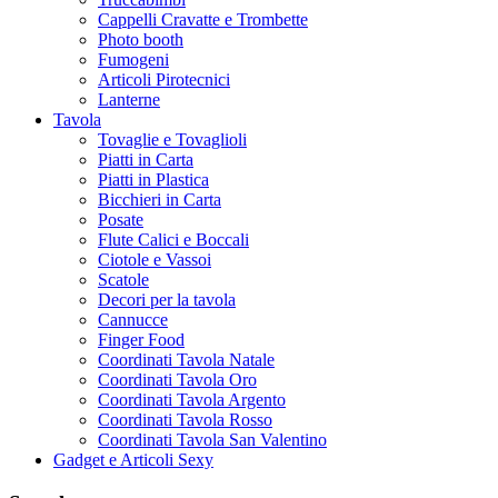
Cappelli Cravatte e Trombette
Photo booth
Fumogeni
Articoli Pirotecnici
Lanterne
Tavola
Tovaglie e Tovaglioli
Piatti in Carta
Piatti in Plastica
Bicchieri in Carta
Posate
Flute Calici e Boccali
Ciotole e Vassoi
Scatole
Decori per la tavola
Cannucce
Finger Food
Coordinati Tavola Natale
Coordinati Tavola Oro
Coordinati Tavola Argento
Coordinati Tavola Rosso
Coordinati Tavola San Valentino
Gadget e Articoli Sexy