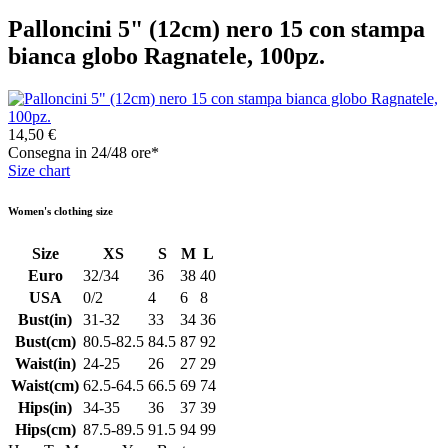
Palloncini 5" (12cm) nero 15 con stampa
bianca globo Ragnatele, 100pz.
14,50 €
Consegna in 24/48 ore*
Size chart
Women's clothing size
Size
XS
S
M
L
Euro
32/34
36
38
40
USA
0/2
4
6
8
Bust(in)
31-32
33
34
36
Bust(cm)
80.5-82.5
84.5
87
92
Waist(in)
24-25
26
27
29
Waist(cm)
62.5-64.5
66.5
69
74
Hips(in)
34-35
36
37
39
Hips(cm)
87.5-89.5
91.5
94
99