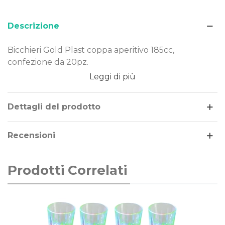
Descrizione
Bicchieri Gold Plast coppa aperitivo 185cc,
confezione da 20pz.
Leggi di più
Dimensione: 185cc
Tema/Colore: trasparente
Confezione da: 20pz
Dettagli del prodotto
Recensioni
Prodotti Correlati