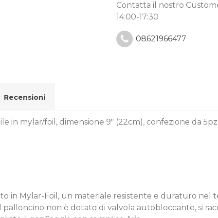
Contatta il nostro Custo
14:00-17:30
08621966477
Recensioni
le in mylar/foil, dimensione 9" (22cm), confezione da 5pz
zzato in Mylar-Foil, un materiale resistente e duraturo ne
. Il palloncino non è dotato di valvola autobloccante, si r