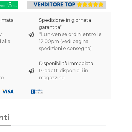
timata
Spedizione in giornata
garantita*
i.
*Lun-ven se ordini entro le
 alla
12:00pm (vedi pagina
spedizioni e consegna)
Disponibilità immediata
Prodotti disponibili in
ro
magazzino
nti