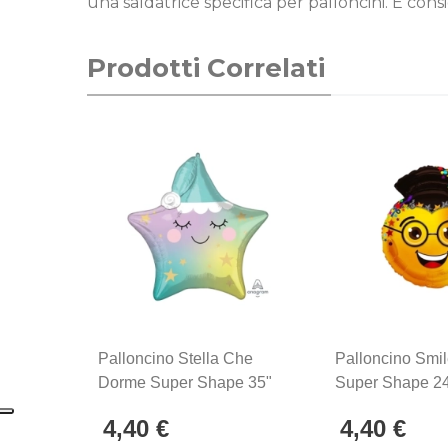
una saldatrice specifica per palloncini. E consi
Prodotti Correlati
Palloncino Stella Che
Palloncino Smi
Dorme Super Shape 35"
Super Shape 24
(88cm) In Mylar, 1pz.
In Mylar, 1pz.
4,40 €
4,40 €