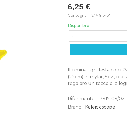
6,25 €
Consegna in 24/48 ore*
Disponibile
-
Illumina ogni festa con i P
(22cm) in mylar, 5pz., realiz
regalare un tocco di alleg
Riferimento:
17915-09/02
Brand:
Kaleidoscope
0