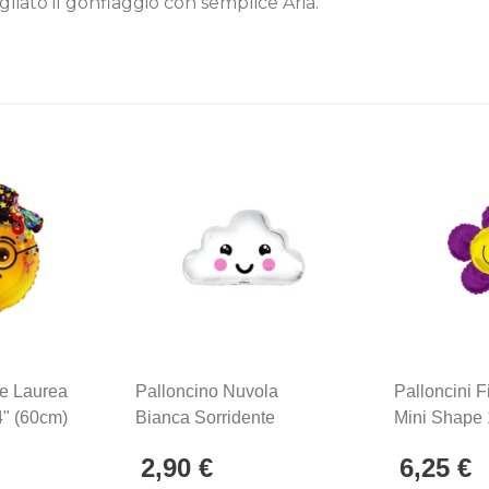
gliato il gonfiaggio con semplice Aria.
le Laurea
Palloncino Nuvola
Palloncini F
" (60cm)
Bianca Sorridente
Mini Shape 
Standard Shape 20"
Mylar, 5pz.
2,90 €
6,25 €
(50cm) In Mylar, 1pz.