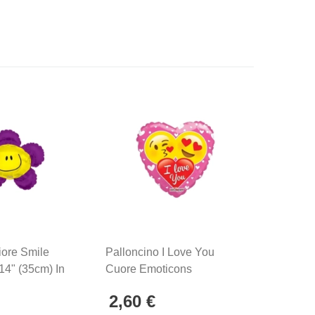
iore Smile
Palloncino I Love You
Pallonci
14" (35cm) In
Cuore Emoticons
Mini Sha
Standard Shape 18"
Mylar, 5
2,60 €
6,25 
(45cm) In Mylar, 1pz.