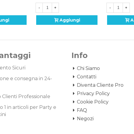
-
+
-
+
ungi
Aggiungi
A
Vantaggi
Info
nto Sicuri
Chi Siamo
Contatti
one e consegna in 24-
Diventa Cliente Pro
Privacy Policy
o Clienti Professionale
Cookie Policy
1 in articoli per Party e
FAQ
ini
Negozi