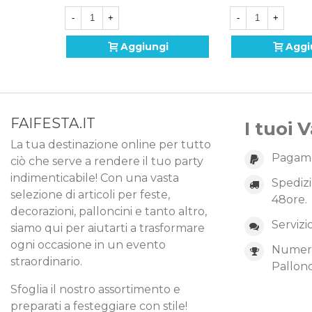
-
+
-
+
Aggiungi
Aggi
FAIFESTA.IT
I tuoi 
La tua destinazione online per tutto
Pagame
ciò che serve a rendere il tuo party
indimenticabile! Con una vasta
Spedizi
selezione di articoli per feste,
48ore.
decorazioni, palloncini e tanto altro,
Servizi
siamo qui per aiutarti a trasformare
ogni occasione in un evento
Numero 
straordinario.
Pallonc
Sfoglia il nostro assortimento e
preparati a festeggiare con stile!