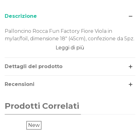
Descrizione
Palloncino Rocca Fun Factory Fiore Viola in
mylar/foil, dimensione 18" (45cm), confezione da 5pz.
Leggi di più
Dimensione: 18" (45cm)
Materiale: mylar-foil
Tema: decorazione
Dettagli del prodotto
Gonfiaggio: aria o elio
Recensioni
Il palloncino Fiore Viola è realizzato in Mylar-Foil, un
materiale resistente e duraturo nel tempo.
Costruito secondo rigorosi standard qualitativi, può
Prodotti Correlati
essere gonfiato ad aria o elio.
New