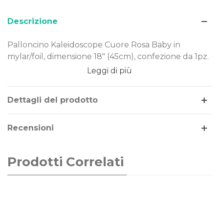
Descrizione
Palloncino Kaleidoscope Cuore Rosa Baby in
mylar/foil, dimensione 18" (45cm), confezione da 1pz.
Leggi di più
Dimensione: 18" (45cm)
Materiale: mylar-foil
Tema: decorazione
Dettagli del prodotto
Gonfiaggio: aria o elio
Recensioni
Il palloncino Cuore Rosa Baby è realizzato in Mylar-
Foil, un materiale resistente e duraturo nel tempo.
Costruito secondo rigorosi standard qualitativi, può
Prodotti Correlati
essere gonfiato ad aria o elio.