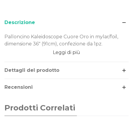
Descrizione
Palloncino Kaleidoscope Cuore Oro in mylar/foil,
dimensione 36" (91cm), confezione da 1pz.
Leggi di più
Dimensione: 36" (91cm)
Materiale: mylar-foil
Tema: decorazione
Dettagli del prodotto
Gonfiaggio: aria o elio
Recensioni
Il palloncino Cuore Oro è realizzato in Mylar-Foil, un
materiale resistente e duraturo nel tempo.
Costruito secondo rigorosi standard qualitativi, può
Prodotti Correlati
essere gonfiato ad aria o elio.