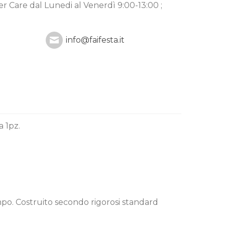
mer Care
dal Lunedi al Venerdì 9:00-13:00 ;
info@faifesta.it
a 1pz.
empo. Costruito secondo rigorosi standard