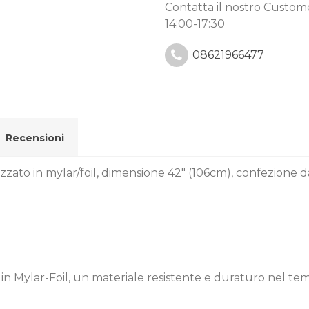
Contatta il nostro Custo
14:00-17:30
08621966477
Recensioni
zato in mylar/foil, dimensione 42" (106cm), confezione d
o in Mylar-Foil, un materiale resistente e duraturo nel t