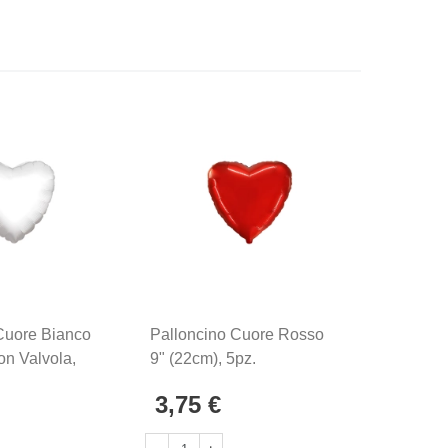
Cuore Bianco
Palloncino Cuore Rosso
Pallonc
on Valvola,
9" (22cm), 5pz.
32" 1pz.
3,75 €
3,00 
Non dis