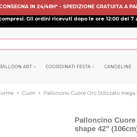
 CONSEGNA IN 24/48H* - SPEDIZIONE GRATUITA A PA
ompresi. Gli ordini ricevuti dopo le ore 12:00 del 7 
 BALLOON ART
COORDINATI FESTA
CANDELINE
Forme
>
Cuori
>
Palloncino Cuore Oro Stilizzato mega s
Palloncino Cuore 
shape 42" (106cm)