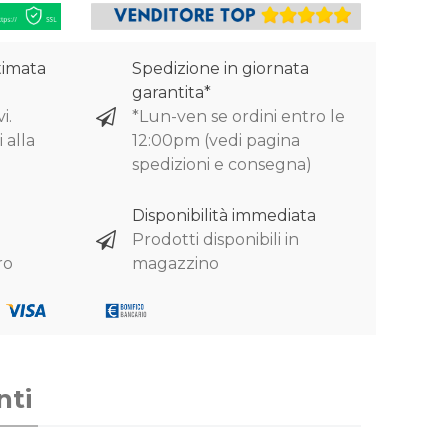
timata
Spedizione in giornata
garantita*
i.
*Lun-ven se ordini entro le
 alla
12:00pm (vedi pagina
spedizioni e consegna)
Disponibilità immediata
Prodotti disponibili in
ro
magazzino
nti