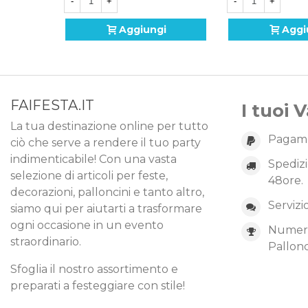
-
+
-
+
Aggiungi
Aggi
FAIFESTA.IT
I tuoi 
La tua destinazione online per tutto
Pagame
ciò che serve a rendere il tuo party
indimenticabile! Con una vasta
Spedizi
selezione di articoli per feste,
48ore.
decorazioni, palloncini e tanto altro,
Servizi
siamo qui per aiutarti a trasformare
ogni occasione in un evento
Numero 
straordinario.
Pallonc
Sfoglia il nostro assortimento e
preparati a festeggiare con stile!