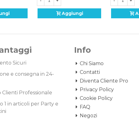
-
+
-
+
ungi
Aggiungi
A
Vantaggi
Info
nto Sicuri
Chi Siamo
Contatti
one e consegna in 24-
Diventa Cliente Pro
Privacy Policy
o Clienti Professionale
Cookie Policy
1 in articoli per Party e
FAQ
ini
Negozi