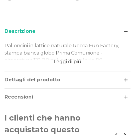
Descrizione
Palloncini in lattice naturale Rocca Fun Factory,
stampa bianca globo Prima Comunione -
dimensione 12" (30cm), colore celeste 80,
Leggi di più
confezione da 100pz.
Dimensione: 12" (30cm)
Dettagli del prodotto
Tipo Stampa: bianca globo Prima Comunione
Colore palloncini: celeste 80
Recensioni
Gonfiaggio: aria o elio
I clienti che hanno
acquistato questo