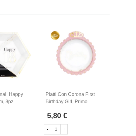
onali Happy
Piatti Con Corona First
Festone
m, 8pz.
Birthday Girl, Primo
Scritta
Compleanno 20cm, 8pz.
Rosa, 1p
5,80 €
6,50 
Non dis
-
+