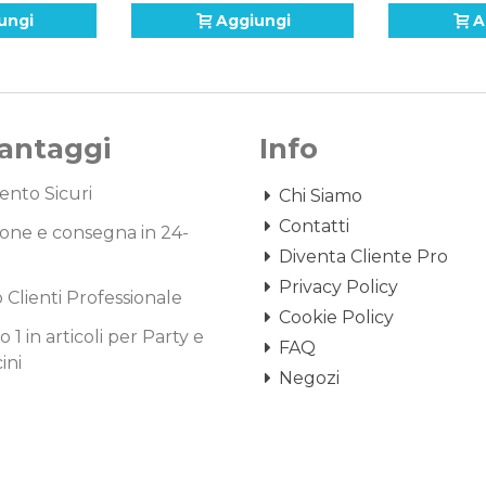
ungi
Aggiungi
A
Vantaggi
Info
nto Sicuri
Chi Siamo
Contatti
one e consegna in 24-
Diventa Cliente Pro
Privacy Policy
o Clienti Professionale
Cookie Policy
1 in articoli per Party e
FAQ
ini
Negozi