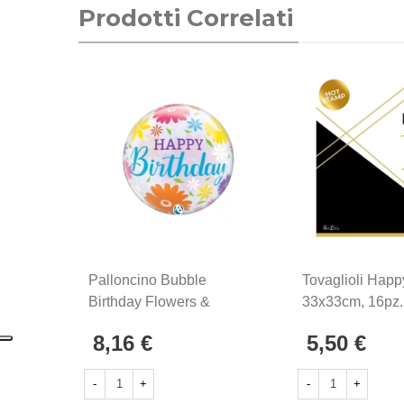
Prodotti Correlati
Palloncino Bubble
Tovaglioli Happ
Birthday Flowers &
33x33cm, 16pz.
Filigree Takara 22"-
8,16 €
5,50 €
(56cm) 1pz
-
+
-
+