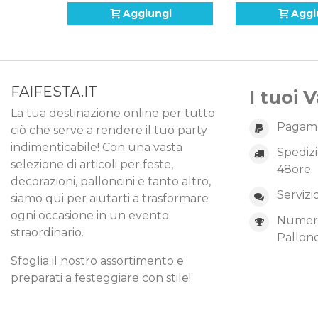
Aggiungi
Aggi
FAIFESTA.IT
I tuoi 
La tua destinazione online per tutto
Pagame
ciò che serve a rendere il tuo party
indimenticabile! Con una vasta
Spedizi
selezione di articoli per feste,
48ore.
decorazioni, palloncini e tanto altro,
Servizi
siamo qui per aiutarti a trasformare
ogni occasione in un evento
Numero 
straordinario.
Pallonc
Sfoglia il nostro assortimento e
preparati a festeggiare con stile!