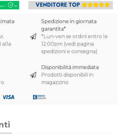
timata
Spedizione in giornata
garantita*
i.
*Lun-ven se ordini entro le
 alla
12:00pm (vedi pagina
spedizioni e consegna)
Disponibilità immediata
Prodotti disponibili in
ro
magazzino
nti