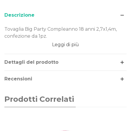
Descrizione
Tovaglia Big Party Compleanno 18 anni 2,7x1,4m,
confezione da 1pz.
Leggi di più
Dimensione: 2,7x1,4m
Tema/Colore: 18 anni
Confezione da: 1pz
Dettagli del prodotto
Recensioni
Prodotti Correlati