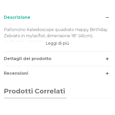
Descrizione
Palloncino Kaleidoscope quadrato Happy Birthday
Zebrato in mylar/foil, dimensione 18" (45cm),
confezione da 1pz.
Leggi di più
Dimensione: 18" (45cm)
Materiale: mylar-foil
Dettagli del prodotto
Tema: Compleanno
Gonfiaggio: aria o elio
Recensioni
Il palloncino quadrato Happy Birthday Zebrato è
realizzato in Mylar-Foil, un materiale resistente e
Prodotti Correlati
duraturo nel tempo. Costruito secondo rigorosi
standard qualitativi, può essere gonfiato ad aria o
elio.