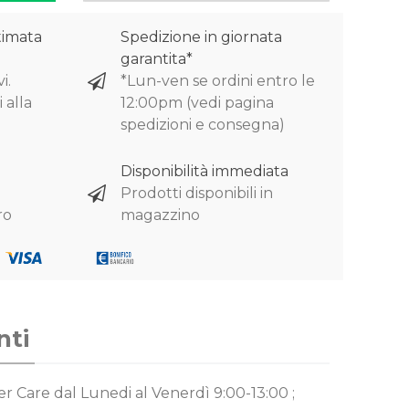
timata
Spedizione in giornata
garantita*
i.
*Lun-ven se ordini entro le
 alla
12:00pm (vedi pagina
spedizioni e consegna)
Disponibilità immediata
Prodotti disponibili in
ro
magazzino
nti
mer Care
dal Lunedi al Venerdì 9:00-13:00 ;