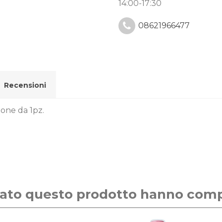
14:00-17:30
08621966477
Recensioni
ione da 1pz.
stato questo prodotto hanno com