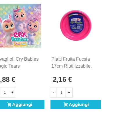
vaglioli Cry Babies
Piatti Frutta Fucsia
Tovaglia In
gic Tears
17cm Riutilizzabile,
Bianca 13
x33cm - 20pz
25pz.
Monouso 
,88 €
2,16 €
2,66 €
+
-
+
-
+
Aggiungi
Aggiungi
A