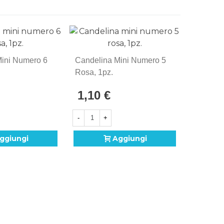
Mini Numero 6
Candelina Mini Numero 5
Rosa, 1pz.
1,10 €
-
+
ggiungi
Aggiungi
Candeli
Rosa, 1p
1,10 
-