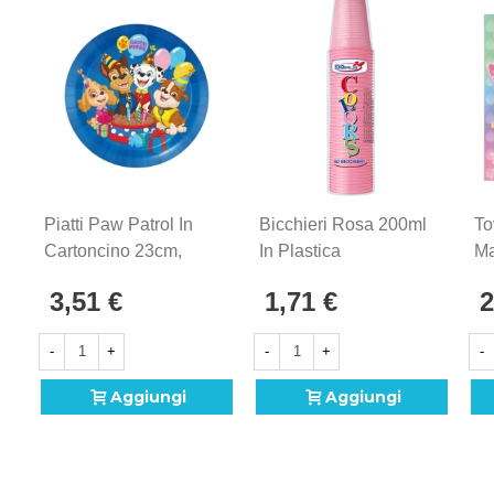
Piatti Paw Patrol In
Bicchieri Rosa 200ml
To
Cartoncino 23cm,
In Plastica
Ma
8pz.
Riutilizzabili, 50pz.
33
3,51 €
1,71 €
2
-
+
-
+
-
Aggiungi
Aggiungi