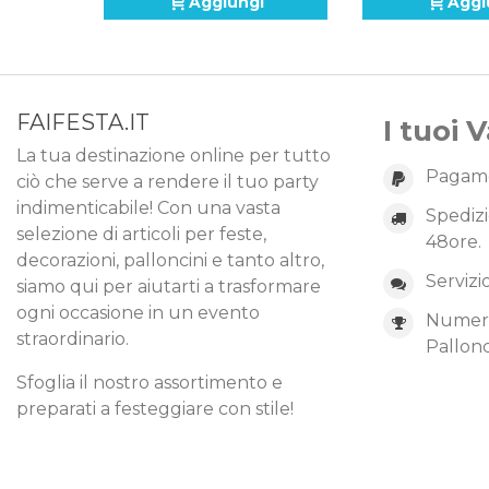
Aggiungi
Aggi
FAIFESTA.IT
I tuoi 
La tua destinazione online per tutto
Pagame
ciò che serve a rendere il tuo party
indimenticabile! Con una vasta
Spedizi
selezione di articoli per feste,
48ore.
decorazioni, palloncini e tanto altro,
Servizi
siamo qui per aiutarti a trasformare
ogni occasione in un evento
Numero 
straordinario.
Pallonc
Sfoglia il nostro assortimento e
preparati a festeggiare con stile!