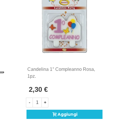
Candelina 1° Compleanno Rosa,
1pz.
2,30 €
-
+
Aggiungi