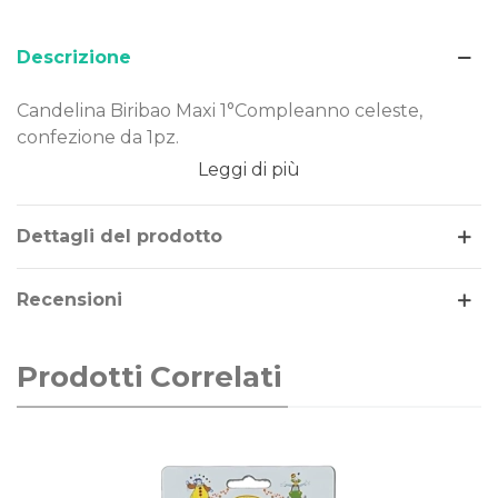
Descrizione
Candelina Biribao Maxi 1°Compleanno celeste,
confezione da 1pz.
Leggi di più
Dimensione: maxi
Tema/Colore: Primo Compleanno
Confezione da: 1pz
Dettagli del prodotto
Recensioni
Prodotti Correlati