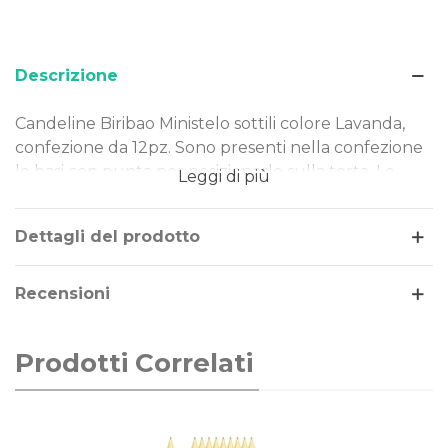
Descrizione
Candeline Biribao Ministelo sottili colore Lavanda,
confezione da 12pz. Sono presenti nella confezione
le basi con punta per posizionarle sulla torta. Le
Leggi di più
candeline sono ideali per festeggiare compleanni e
ricorrenze.
Dettagli del prodotto
Dimensione: 14cm
Tema/Colore: compleanno
Recensioni
Confezione da: 12pz
Prodotti Correlati