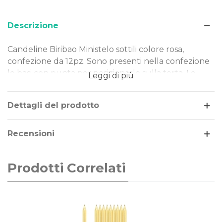
Descrizione
Candeline Biribao Ministelo sottili colore rosa,
confezione da 12pz. Sono presenti nella confezione
le basi con punta per posizionarle sulla torta. Le
Leggi di più
candeline sono ideali per festeggiare compleanni e
ricorrenze.
Dettagli del prodotto
Dimensione: 14cm
Tema/Colore: compleanno
Recensioni
Confezione da: 12pz
Prodotti Correlati