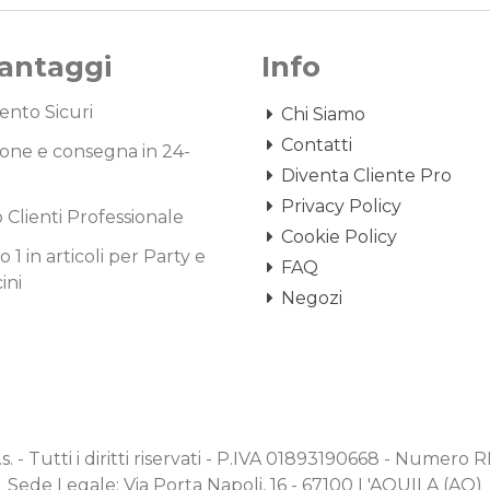
Vantaggi
Info
nto Sicuri
Chi Siamo
Contatti
one e consegna in 24-
Diventa Cliente Pro
Privacy Policy
o Clienti Professionale
Cookie Policy
1 in articoli per Party e
FAQ
ini
Negozi
.s. - Tutti i diritti riservati - P.IVA 01893190668 - Numero
Sede Legale: Via Porta Napoli, 16 - 67100 L'AQUILA (AQ)