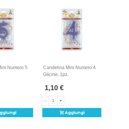
Mini Numero 5
Candelina Mini Numero 4
Candeli
.
Glicine, 1pz.
Glicine, 
1,10 €
1,10 
-
+
-
ggiungi
Aggiungi