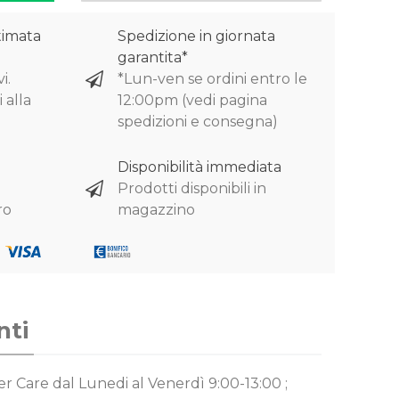
timata
Spedizione in giornata
garantita*
i.
*Lun-ven se ordini entro le
 alla
12:00pm (vedi pagina
spedizioni e consegna)
Disponibilità immediata
Prodotti disponibili in
ro
magazzino
nti
mer Care
dal Lunedi al Venerdì 9:00-13:00 ;