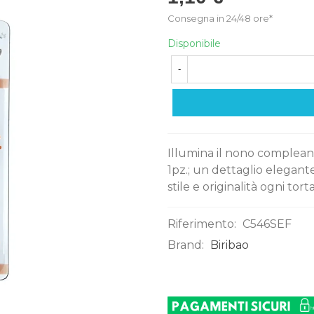
Consegna in 24/48 ore*
Disponibile
-
Illumina il nono complean
1pz.; un dettaglio elegant
stile e originalità ogni tort
Riferimento:
C546SEF
Brand:
Biribao
0