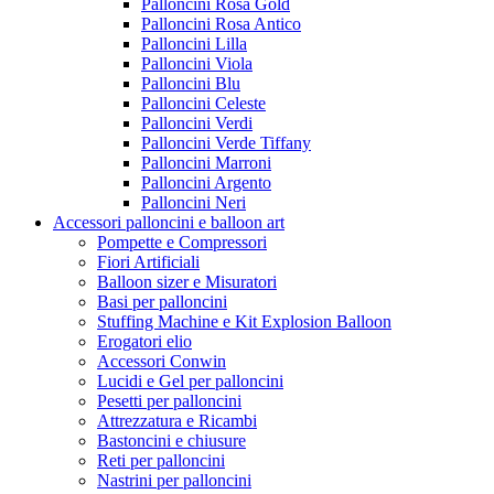
Palloncini Rosa Gold
Palloncini Rosa Antico
Palloncini Lilla
Palloncini Viola
Palloncini Blu
Palloncini Celeste
Palloncini Verdi
Palloncini Verde Tiffany
Palloncini Marroni
Palloncini Argento
Palloncini Neri
Accessori palloncini e balloon art
Pompette e Compressori
Fiori Artificiali
Balloon sizer e Misuratori
Basi per palloncini
Stuffing Machine e Kit Explosion Balloon
Erogatori elio
Accessori Conwin
Lucidi e Gel per palloncini
Pesetti per palloncini
Attrezzatura e Ricambi
Bastoncini e chiusure
Reti per palloncini
Nastrini per palloncini