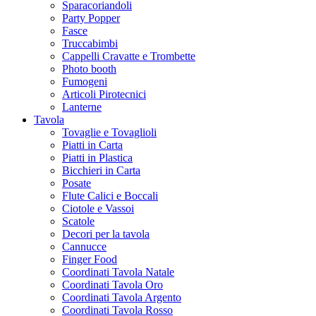
Sparacoriandoli
Party Popper
Fasce
Truccabimbi
Cappelli Cravatte e Trombette
Photo booth
Fumogeni
Articoli Pirotecnici
Lanterne
Tavola
Tovaglie e Tovaglioli
Piatti in Carta
Piatti in Plastica
Bicchieri in Carta
Posate
Flute Calici e Boccali
Ciotole e Vassoi
Scatole
Decori per la tavola
Cannucce
Finger Food
Coordinati Tavola Natale
Coordinati Tavola Oro
Coordinati Tavola Argento
Coordinati Tavola Rosso