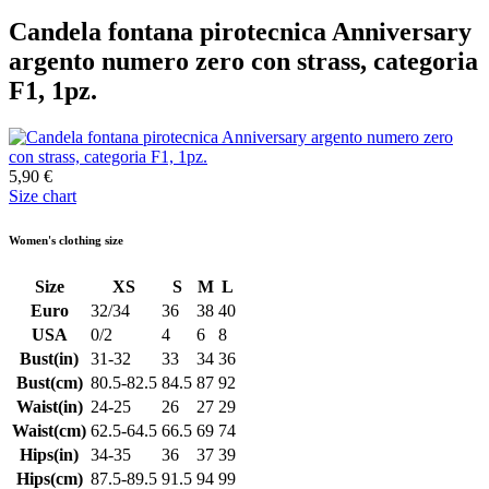
Candela fontana pirotecnica Anniversary
argento numero zero con strass, categoria
F1, 1pz.
5,90 €
Size chart
Women's clothing size
Size
XS
S
M
L
Euro
32/34
36
38
40
USA
0/2
4
6
8
Bust(in)
31-32
33
34
36
Bust(cm)
80.5-82.5
84.5
87
92
Waist(in)
24-25
26
27
29
Waist(cm)
62.5-64.5
66.5
69
74
Hips(in)
34-35
36
37
39
Hips(cm)
87.5-89.5
91.5
94
99