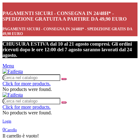
PAGAMENTI SICURI - CONSEGNA IN 24/48H* -
SPEDIZIONE GRATUITA A PARTIRE DA 49,90 EURO
PAGAMENTI SICURI - CONSEGNA IN 24/48H* - SPEDIZIONE GRATIS DA
49,90 EURO
CHIUSURA ESTIVA dal 10 al 21 agosto compresi. Gli ordini
ricevuti dopo le ore 12:00 del 7 agosto saranno lavorati dal 24
agosto.
Menu
Click for more products.
No products were found.
Click for more products.
No products were found.
Login
0
Carrello
Il carrello è vuoto!