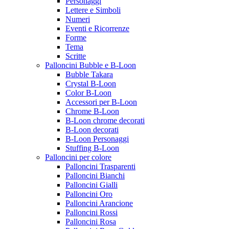
Personaggi
Lettere e Simboli
Numeri
Eventi e Ricorrenze
Forme
Tema
Scritte
Palloncini Bubble e B-Loon
Bubble Takara
Crystal B-Loon
Color B-Loon
Accessori per B-Loon
Chrome B-Loon
B-Loon chrome decorati
B-Loon decorati
B-Loon Personaggi
Stuffing B-Loon
Palloncini per colore
Palloncini Trasparenti
Palloncini Bianchi
Palloncini Gialli
Palloncini Oro
Palloncini Arancione
Palloncini Rossi
Palloncini Rosa