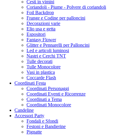
Cesti in vimini
Coriandoli - Piume - Polvere di coriandoli
Foil Backdrop
Frange e Codine per palloncini
Decorazioni varie
Elio usa e getta
Espositori
Fantasy Flower
Glitter e Pennarelli per Palloncini
Led e articoli luminosi
Nastri e Cerchi TNT
Tulle decorati
Tulle Monocolore
Vasi in plastica
Coccarde Flash
Coordinati Festa
Coordinati Personaggi
Coordinati Eventi e Ricorrenze
Coordinati a Tema
Coordinati Monocolore
Candeline
Accessori Party
Fondali e Sfondi
Festoni e Bandierine
Pignatte