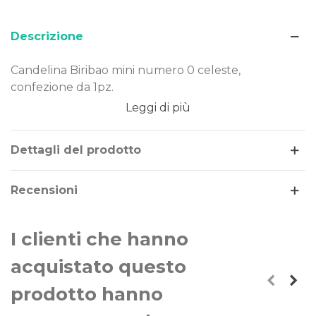
Descrizione
Candelina Biribao mini numero 0 celeste,
confezione da 1pz.
Leggi di più
Dimensione: 7cm
Tema/Colore: numeri
Confezione da: 1pz
Dettagli del prodotto
Recensioni
I clienti che hanno
acquistato questo
prodotto hanno