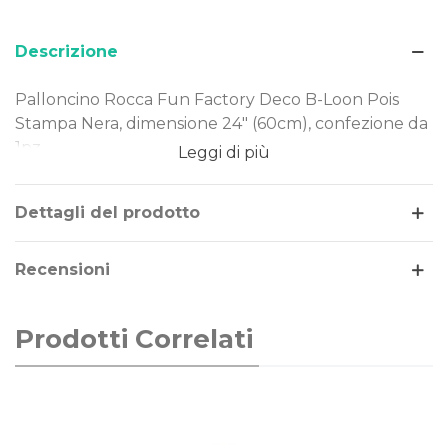
Descrizione
Palloncino Rocca Fun Factory Deco B-Loon Pois
Stampa Nera, dimensione 24" (60cm), confezione da
1pz.
Leggi di più
Dimensione: 24" (60cm)
Tema: pois,decorazione
Dettagli del prodotto
Gonfiaggio: aria o elio
Recensioni
Il palloncino Deco B-Loon Pois Stampa Nera ha
l'aspetto di una bolla, con una forma sferica e una
superficie lucida, può essere gonfiato ad aria o elio.
Prodotti Correlati