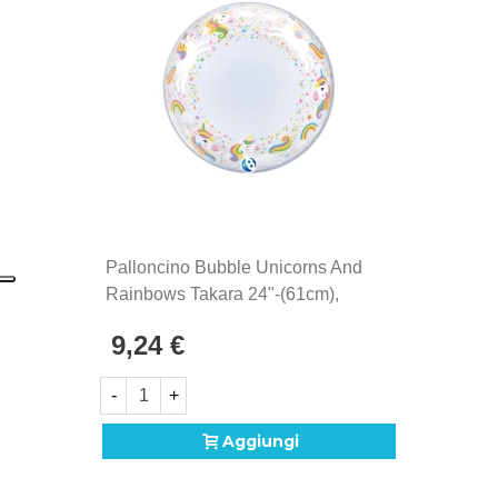
Palloncino Bubble Unicorns And
Rainbows Takara 24"-(61cm),
1pz.
9,24 €
-
+
Aggiungi