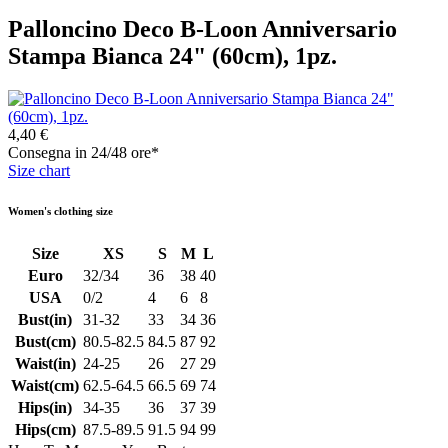
Palloncino Deco B-Loon Anniversario
Stampa Bianca 24" (60cm), 1pz.
4,40 €
Consegna in 24/48 ore*
Size chart
Women's clothing size
Size
XS
S
M
L
Euro
32/34
36
38
40
USA
0/2
4
6
8
Bust(in)
31-32
33
34
36
Bust(cm)
80.5-82.5
84.5
87
92
Waist(in)
24-25
26
27
29
Waist(cm)
62.5-64.5
66.5
69
74
Hips(in)
34-35
36
37
39
Hips(cm)
87.5-89.5
91.5
94
99