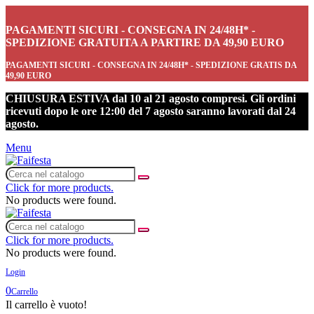
PAGAMENTI SICURI - CONSEGNA IN 24/48H* -
SPEDIZIONE GRATUITA A PARTIRE DA 49,90 EURO
PAGAMENTI SICURI - CONSEGNA IN 24/48H* - SPEDIZIONE GRATIS DA
49,90 EURO
CHIUSURA ESTIVA dal 10 al 21 agosto compresi. Gli ordini
ricevuti dopo le ore 12:00 del 7 agosto saranno lavorati dal 24
agosto.
Menu
Click for more products.
No products were found.
Click for more products.
No products were found.
Login
0
Carrello
Il carrello è vuoto!