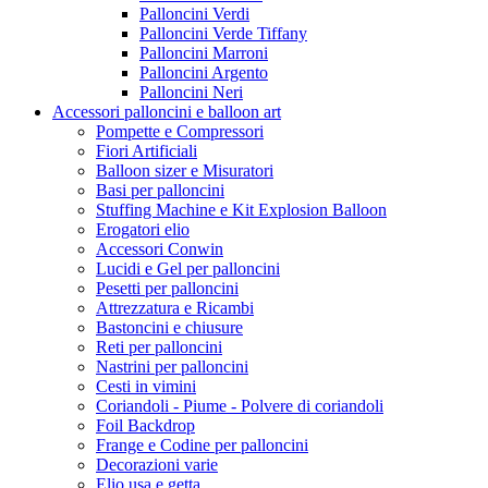
Palloncini Verdi
Palloncini Verde Tiffany
Palloncini Marroni
Palloncini Argento
Palloncini Neri
Accessori palloncini e balloon art
Pompette e Compressori
Fiori Artificiali
Balloon sizer e Misuratori
Basi per palloncini
Stuffing Machine e Kit Explosion Balloon
Erogatori elio
Accessori Conwin
Lucidi e Gel per palloncini
Pesetti per palloncini
Attrezzatura e Ricambi
Bastoncini e chiusure
Reti per palloncini
Nastrini per palloncini
Cesti in vimini
Coriandoli - Piume - Polvere di coriandoli
Foil Backdrop
Frange e Codine per palloncini
Decorazioni varie
Elio usa e getta