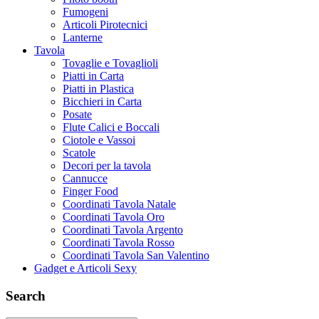
Fumogeni
Articoli Pirotecnici
Lanterne
Tavola
Tovaglie e Tovaglioli
Piatti in Carta
Piatti in Plastica
Bicchieri in Carta
Posate
Flute Calici e Boccali
Ciotole e Vassoi
Scatole
Decori per la tavola
Cannucce
Finger Food
Coordinati Tavola Natale
Coordinati Tavola Oro
Coordinati Tavola Argento
Coordinati Tavola Rosso
Coordinati Tavola San Valentino
Gadget e Articoli Sexy
Search