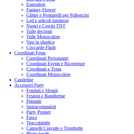
Espositori
Fantasy Flower
Glitter e Pennarelli per Palloncini
Led e articoli luminosi
Nastri e Cerchi TNT
Tulle decorati
Tulle Monocolore
Vasi in plastica
Coccarde Flash
Coordinati Festa
Coordinati Personaggi
Coordinati Eventi e Ricorrenze
Coordinati a Tema
Coordinati Monocolore
Candeline
Accessori Party
Fondali e Sfondi
Festoni e Bandierine
Pignatte
Sparacoriandoli
Party Popper
Fasce
Truccabimbi
Cappelli Cravatte e Trombette
Photo booth