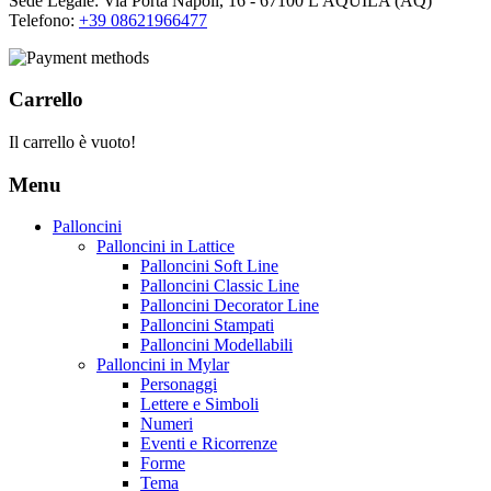
Sede Legale: Via Porta Napoli, 16 - 67100 L'AQUILA (AQ)
Telefono:
+39 08621966477
Carrello
Il carrello è vuoto!
Menu
Palloncini
Palloncini in Lattice
Palloncini Soft Line
Palloncini Classic Line
Palloncini Decorator Line
Palloncini Stampati
Palloncini Modellabili
Palloncini in Mylar
Personaggi
Lettere e Simboli
Numeri
Eventi e Ricorrenze
Forme
Tema