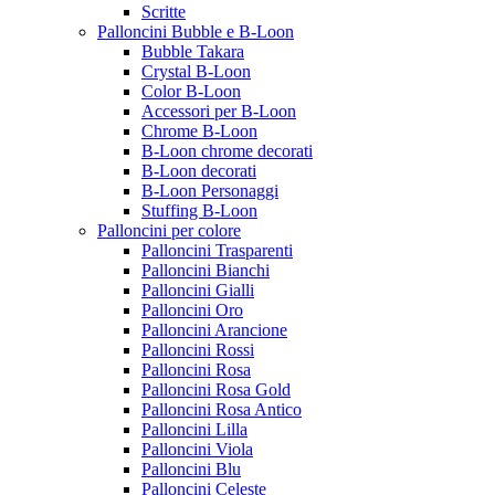
Scritte
Palloncini Bubble e B-Loon
Bubble Takara
Crystal B-Loon
Color B-Loon
Accessori per B-Loon
Chrome B-Loon
B-Loon chrome decorati
B-Loon decorati
B-Loon Personaggi
Stuffing B-Loon
Palloncini per colore
Palloncini Trasparenti
Palloncini Bianchi
Palloncini Gialli
Palloncini Oro
Palloncini Arancione
Palloncini Rossi
Palloncini Rosa
Palloncini Rosa Gold
Palloncini Rosa Antico
Palloncini Lilla
Palloncini Viola
Palloncini Blu
Palloncini Celeste