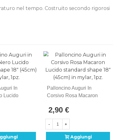
duraturo nel tempo. Costruito secondo rigorosi
uguri In
Palloncino Auguri In
Pallonci
o Lucido
Corsivo Rosa Macaron
Corsivo 
hape 18"
Lucido Standard Shape
Standar
2,90 €
2,90 
lar, 1pz.
18" (45cm) In Mylar, 1pz.
(45cm) I
-
+
-
ggiungi
Aggiungi