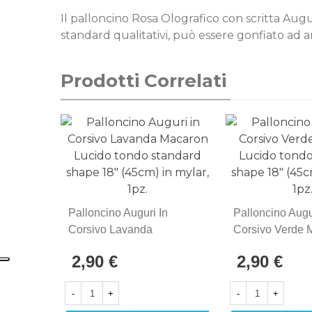
Il palloncino Rosa Olografico con scritta Augu
standard qualitativi, può essere gonfiato ad ari
Prodotti Correlati
Palloncino Auguri In
Palloncino Augu
Corsivo Lavanda
Corsivo Verde 
Macaron Lucido Tondo
Lucido Tondo S
2,90 €
2,90 €
Standard Shape 18"
Shape 18" (45c
(45cm) In Mylar, 1pz.
Mylar, 1pz.
-
+
-
+