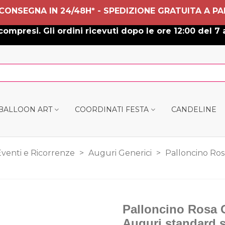
 CONSEGNA IN 24/48H* - SPEDIZIONE GRATUITA A PA
ompresi. Gli ordini ricevuti dopo le ore 12:00 del 7 
 BALLOON ART
COORDINATI FESTA
CANDELINE
Eventi e Ricorrenze
>
Auguri Generici
>
Palloncino Ros
Palloncino Rosa O
Auguri standard s