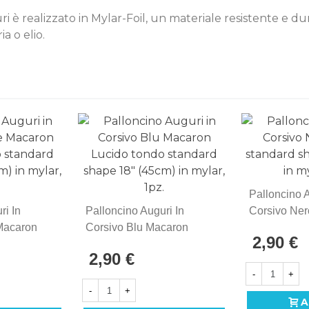
ri è realizzato in Mylar-Foil, un materiale resistente e 
a o elio.
Palloncino A
ri In
Palloncino Auguri In
Corsivo Ner
Macaron
Corsivo Blu Macaron
Standard S
2,90 €
tandard
Lucido Tondo Standard
(45cm) In My
2,90 €
m) In
Shape 18" (45cm) In
-
+
Mylar, 1pz.
-
+
A