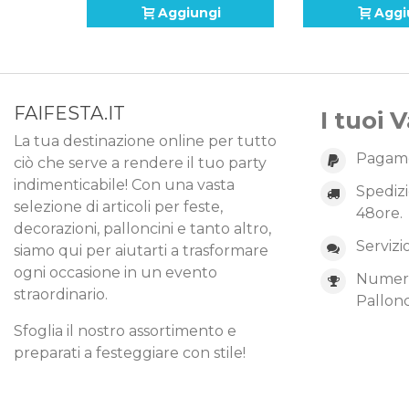
Aggiungi
Aggi
FAIFESTA.IT
I tuoi 
La tua destinazione online per tutto
Pagame
ciò che serve a rendere il tuo party
indimenticabile! Con una vasta
Spedizi
selezione di articoli per feste,
48ore.
decorazioni, palloncini e tanto altro,
Servizi
siamo qui per aiutarti a trasformare
ogni occasione in un evento
Numero 
straordinario.
Pallonc
Sfoglia il nostro assortimento e
preparati a festeggiare con stile!