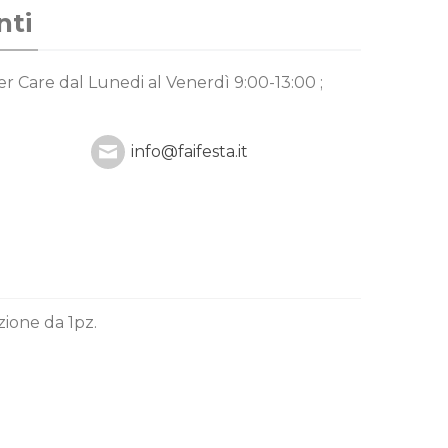
nti
mer Care
dal Lunedi al Venerdì 9:00-13:00 ;
info@faifesta.it
zione da 1pz.