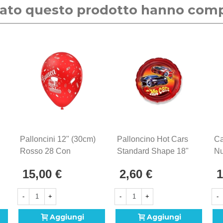
stato questo prodotto hanno com
Palloncini 12" (30cm)
Palloncino Hot Cars
Ca
Rosso 28 Con
Standard Shape 18"
Nu
Stampa Bianca
(45cm) In Mylar, 1pz.
1p
15,00 €
2,60 €
1
Globo La Mia Laurea,
100pz.
-
+
-
+
-
Aggiungi
Aggiungi