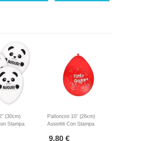
2" (30cm)
Palloncini 10" (26cm)
Pallonci
Con Stampa
Assortiti Con Stampa
Traspar
uri Panda Su
Bianca Tanti Auguri Su 2
Stampa 
9,80 €
3,90 
z.
Lati, 100pz.
Globo, 1