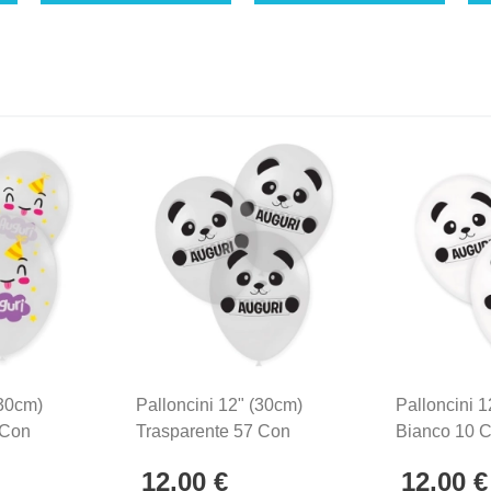
(30cm)
Palloncini 12" (30cm)
Palloncini 1
 Con
Trasparente 57 Con
Bianco 10 
or Auguri
Stampa Bianca Auguri
Bianca Aug
12,00 €
12,00 €
Panda Su 2 Lati, 100pz.
2 Lati, 100p