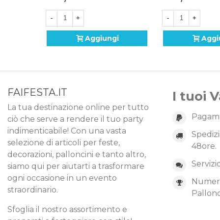
-
+
-
+
Aggiungi
Aggi
FAIFESTA.IT
I tuoi 
La tua destinazione online per tutto
Pagame
ciò che serve a rendere il tuo party
indimenticabile! Con una vasta
Spedizi
selezione di articoli per feste,
48ore.
decorazioni, palloncini e tanto altro,
Servizi
siamo qui per aiutarti a trasformare
ogni occasione in un evento
Numero 
straordinario.
Pallonc
Sfoglia il nostro assortimento e