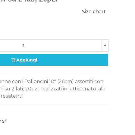
Size chart
+
Aggiungi
no con i Palloncini 10" (26cm) assortiti con
u 2 lati, 20pz., realizzati in lattice naturale
resistenti.
 srl