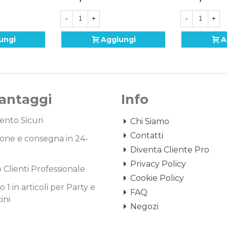
-
+
-
+
ungi
Aggiungi
A
Vantaggi
Info
nto Sicuri
Chi Siamo
Contatti
one e consegna in 24-
Diventa Cliente Pro
Privacy Policy
o Clienti Professionale
Cookie Policy
1 in articoli per Party e
FAQ
ini
Negozi