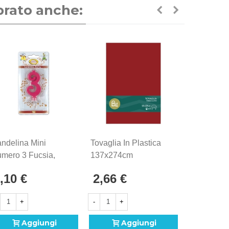
prato anche:
ndelina Mini
Tovaglia In Plastica
mero 3 Fucsia,
137x274cm
z.
Bordeaux
,10 €
2,66 €
+
-
+
Aggiungi
Aggiungi