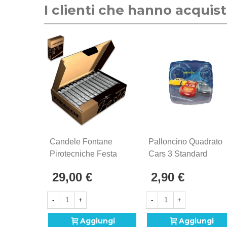
I clienti che hanno acqui
Candele Fontane
Palloncino Quadrato
Pirotecniche Festa
Cars 3 Standard
Argento, 36pz.
Shape 17" (43cm) In
29,00 €
2,90 €
Mylar, 1pz.
-
+
-
+
Aggiungi
Aggiungi