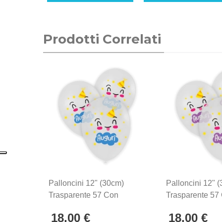
Prodotti Correlati
Palloncini 12" (30cm)
Palloncini 12" 
Trasparente 57 Con
Trasparente 57
Stampa Multicolor Auguri
Stampa Multicol
18,00 €
18,00 €
Su 2 Lati, 50pz.
Su 2 Lati, 50pz.